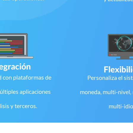
egración
Flexibil
d con plataformas de
Personaliza el sis
ltiples aplicaciones
moneda, multi-nivel,
lisis y terceros.
multi-idi