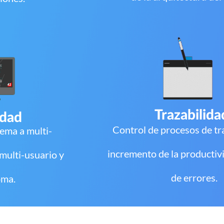
Trazabilida
idad
Control de procesos de tr
tema a multi-
incremento de la productiv
 multi-usuario y
de errores.
oma.