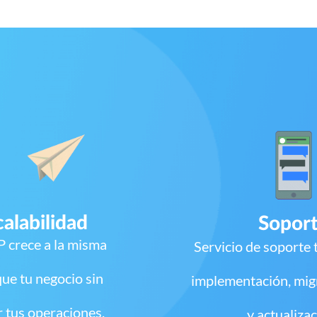
calabilidad
Sopor
RP crece a la misma
Servicio de soporte 
ue tu negocio sin
implementación, mig
 tus operaciones.
y actualiza